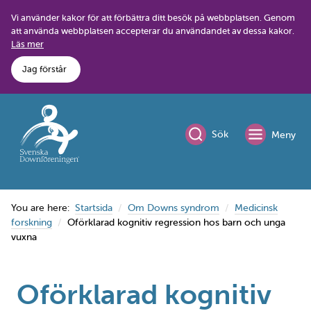
Skip
Vi använder kakor för att förbättra ditt besök på webbplatsen. Genom
to
att använda webbplatsen accepterar du användandet av dessa kakor.
content
Läs mer
Jag förstår
Sök
Meny
You are here:
Startsida
Om Downs syndrom
Medicinsk
forskning
Oförklarad kognitiv regression hos barn och unga
vuxna
Oförklarad kognitiv