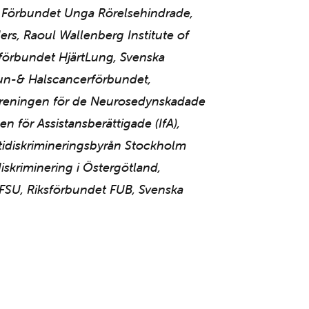
, Förbundet Unga Rörelsehindrade,
rs, Raoul Wallenberg Institute of
sförbundet HjärtLung, Svenska
Mun-& Halscancerförbundet,
 Föreningen för de Neurosedynskadade
n för Assistansberättigade (IfA),
ntidiskrimineringsbyrån Stockholm
iskriminering i Östergötland,
FSU, Riksförbundet FUB, Svenska