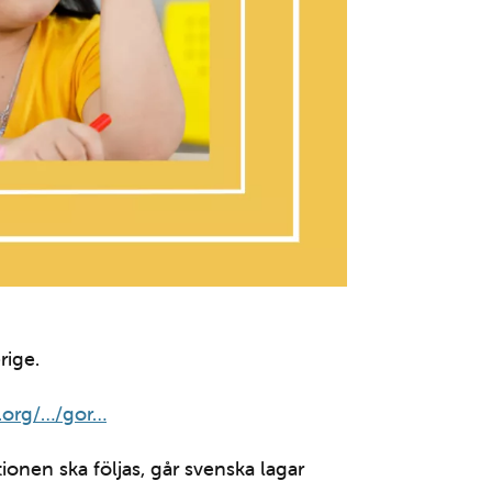
rige.
e.org/…/gor…
onen ska följas, går svenska lagar