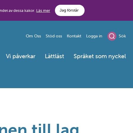
Jag förstår
ndet av dessa kakor.
Läs mer
Om Oss
Stöd oss
Kontakt
Logga in
Sök
Vi påverkar
Lättläst
Språket som nyckel
n till lag,