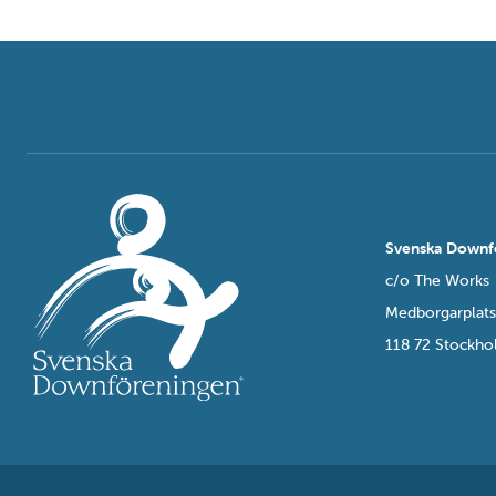
Svenska Downf
c/o The Works
Medborgarplat
118 72 Stockh