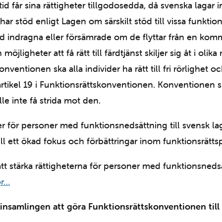
tid får sina rättigheter tillgodosedda, då svenska lagar i
ar stöd enligt Lagen om särskilt stöd till vissa funktio
stöd indragna eller försämrade om de flyttar från en ko
öjligheter att få rätt till färdtjänst skiljer sig åt i olik
nventionen ska alla individer ha rätt till fri rörlighe
t artikel 19 i Funktionsrättskonventionen. Konventionen
lle inte få strida mot den.
r för personer med funktionsnedsättning till svensk la
ll ett ökad fokus och förbättringar inom funktionsrättsp
 att stärka rättigheterna för personer med funktionsnedsä
or…
samlingen att göra Funktionsrättskonventionen till 