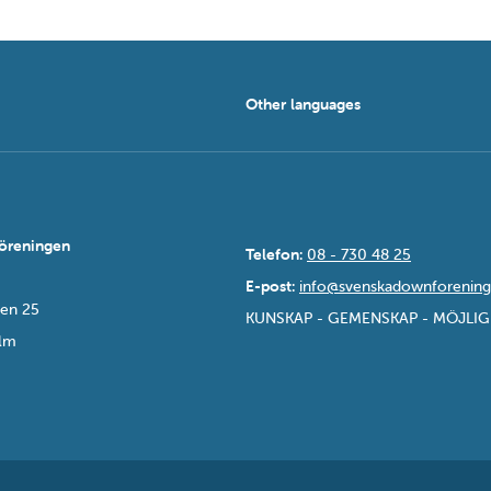
Other languages
öreningen
Telefon:
08 - 730 48 25
E-post:
info@svenskadownforening
sen 25
KUNSKAP - GEMENSKAP - MÖJLI
olm