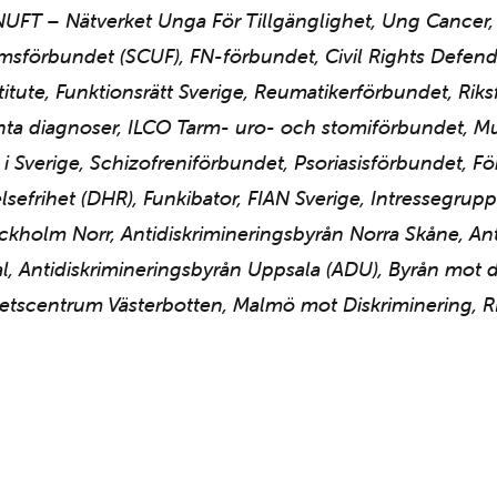
NUFT – Nätverket Unga För Tillgänglighet, Ung Cancer
msförbundet (SCUF), FN-förbundet, Civil Rights Defende
itute, Funktionsrätt Sverige, Reumatikerförbundet, Rik
synta diagnoser, ILCO Tarm- uro- och stomiförbundet, 
 i Sverige, Schizofreniförbundet, Psoriasisförbundet,
lsefrihet (DHR), Funkibator, FIAN Sverige, Intressegruppe
ockholm Norr, Antidiskrimineringsbyrån Norra Skåne, A
al, Antidiskrimineringsbyrån Uppsala (ADU), Byrån mot d
hetscentrum Västerbotten, Malmö mot Diskriminering, R