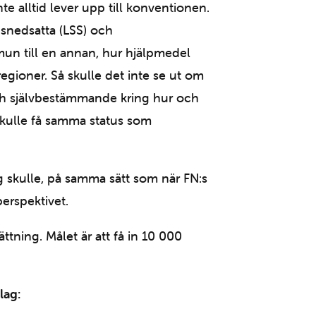
nte alltid lever upp till konventionen.
nsnedsatta (LSS) och
mmun till en annan, hur hjälpmedel
a regioner. Så skulle det inte se ut om
t och självbestämmande kring hur och
 skulle få samma status som
g skulle, på samma sätt som när FN:s
erspektivet.
ttning. Målet är att få in 10 000
lag: