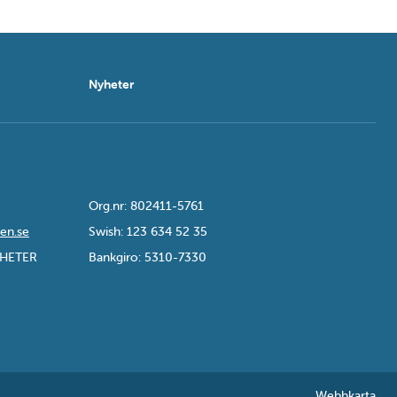
Nyheter
Org.nr: 802411-5761
en.se
Swish: 123 634 52 35
GHETER
Bankgiro: 5310-7330
Webbkarta