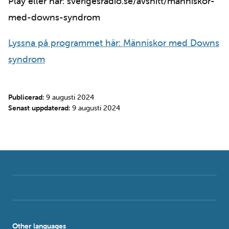
Play eller här: sverigesradio.se/avsnitt/manniskor-
med-downs-syndrom
Lyssna på programmet här: Människor med Downs
syndrom
Publicerad:
9 augusti 2024
Senast uppdaterad:
9 augusti 2024
Other languages