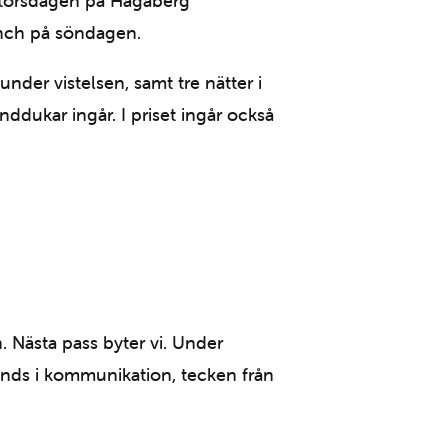
å torsdagen på Hagaberg
lunch på söndagen.
nder vistelsen, samt tre nätter i
dukar ingår. I priset ingår också
 Nästa pass byter vi. Under
änds i kommunikation, tecken från