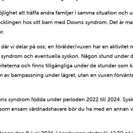
lighet att träffa andra familjer i samma situation och ut
ecklingen hos sitt barn med Downs syndrom. Det är max
r.
 där vi delar på oss; en förälder/vuxen har en aktivitet
yndrom och eventuella syskon. Någon stund under dage
iteterna och finns tillgängliga under de stunder som kal
v barnpassning under lägret, utan en vuxen förväntas f
s syndrom födda under perioden 2022 till 2024. Sysko
 som ensam vårdnadshavare bör du ha med en annan v