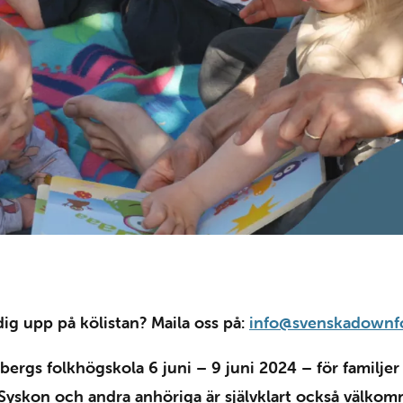
 dig upp på kölistan? Maila oss på:
info@svenskadownf
bergs folkhögskola 6 juni – 9 juni 2024 – för famil
Syskon och andra anhöriga är självklart också välkomn