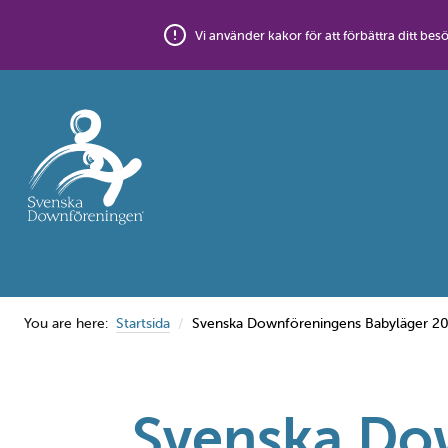
Skip
to
Vi använder kakor för att förbättra ditt 
content
You are here:
Startsida
Svenska Downföreningens Babyläger 2
Svenska Do