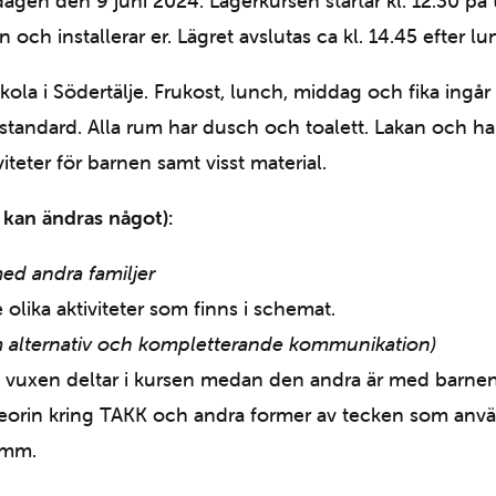
agen den 9 juni 2024. Lägerkursen startar kl. 12.30 p
 och installerar er. Lägret avslutas ca kl. 14.45 efter 
la i Södertälje. Frukost, lunch, middag och fika ingår u
andard. Alla rum har dusch och toalett. Lakan och hand
iteter för barnen samt visst material.
kan ändras något):
ed andra familjer
olika aktiviteter som finns i schemat.
m alternativ och kompletterande kommunikation)
n vuxen deltar i kursen medan den andra är med barnen.
teorin kring TAKK och andra former av tecken som anv
 mm.