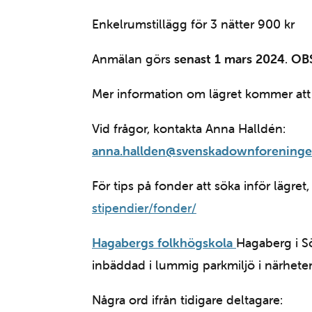
Enkelrumstillägg för 3 nätter 900 kr
Anmälan görs
senast 1 mars 2024
.
OBS
Mer information om lägret kommer att s
Vid frågor, kontakta Anna Halldén:
anna.hallden@svenskadownforeninge
För tips på fonder att söka inför lägret
stipendier/fonder/
Hagabergs folkhögskola
Hagaberg i Sö
inbäddad i lummig parkmiljö i närhet
Några ord ifrån tidigare deltagare: