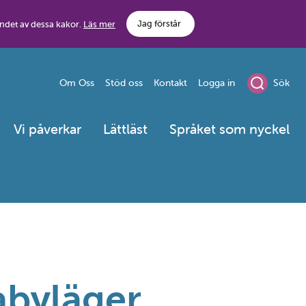
Jag förstår
ndet av dessa kakor.
Läs mer
Om Oss
Stöd oss
Kontakt
Logga in
Sök
Vi påverkar
Lättläst
Språket som nyckel
abyläger