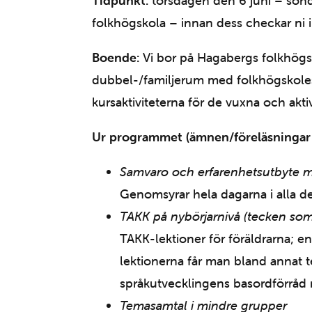
Tidpunkt:
torsdagen den 6 juni – sönd
folkhögskola – innan dess checkar ni in
Boende:
Vi bor på Hagabergs folkhögsko
dubbel-/familjerum med folkhögskolest
kursaktiviteterna för de vuxna och aktiv
Ur programmet (ämnen/föreläsningar 
Samvaro och erfarenhetsutbyte m
Genomsyrar hela dagarna i alla de 
TAKK på nybörjarnivå (tecken so
TAKK-lektioner för föräldrarna; e
lektionerna får man bland annat 
språkutvecklingens basordförråd
Temasamtal i mindre grupper