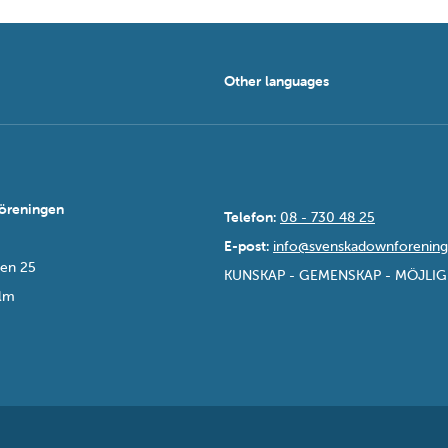
Other languages
öreningen
Telefon:
08 - 730 48 25
E-post:
info@svenskadownforening
sen 25
KUNSKAP - GEMENSKAP - MÖJLI
olm