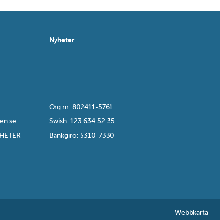
Nyheter
Org.nr: 802411-5761
en.se
Swish: 123 634 52 35
GHETER
Bankgiro: 5310-7330
Webbkarta