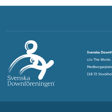
Svenska Downf
c/o The Works
Medborgarplat
118 72 Stockh