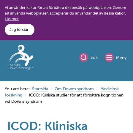
Skip
Vi använder kakor för att förbättra ditt besök på webbplatsen. Genom
to
att använda webbplatsen accepterar du användandet av dessa kakor.
content
Läs mer
Jag förstår
Sök
Meny
You are here:
Startsida
Om Downs syndrom
Medicinsk
forskning
ICOD: Kliniska studier för att förbättra kognitionen
vid Downs syndrom
ICOD: Kliniska