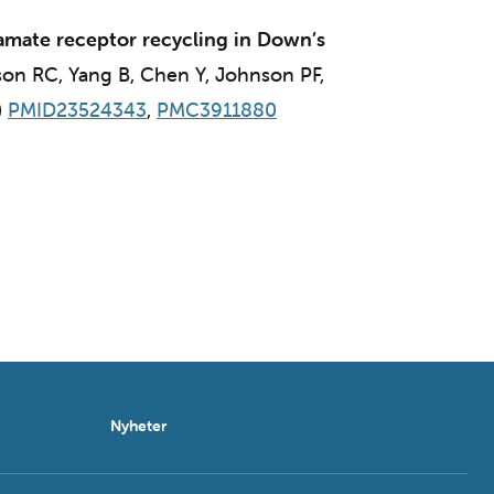
tamate receptor recycling in Down’s
pson RC, Yang B, Chen Y, Johnson PF,
)
PMID23524343
,
PMC3911880
Nyheter