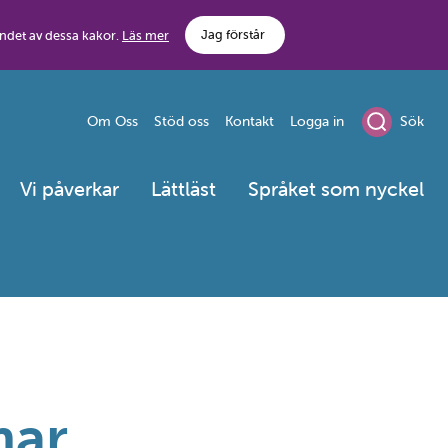
Jag förstår
ndet av dessa kakor.
Läs mer
Om Oss
Stöd oss
Kontakt
Logga in
Sök
Vi påverkar
Lättläst
Språket som nyckel
mar