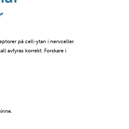
r
torer på cell-ytan i nervceller.
l avfyras korrekt. Forskare i
inne.