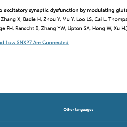
to excitatory synaptic dysfunction by modulating glu
Y, Zhang X, Badie H, Zhou Y, Mu Y, Loo LS, Cai L, Thom
e FH, Ranscht B, Zhang YW, Lipton SA, Hong W, Xu H.
d Low SNX27 Are Connected
Other languages