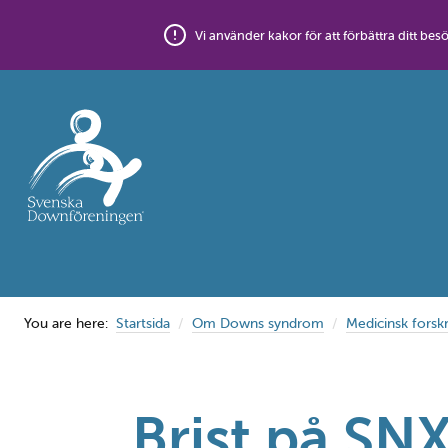
Skip
to
Vi använder kakor för att förbättra ditt 
content
You are here:
Startsida
Om Downs syndrom
Medicinsk forsk
Brist på SN