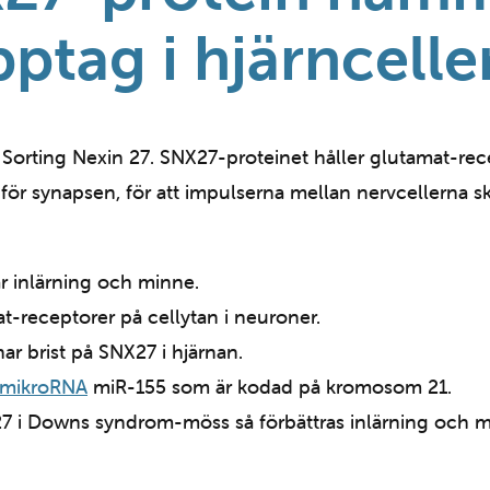
ptag i hjärncelle
orting Nexin 27. SNX27-proteinet håller glutamat-recep
r synapsen, för att impulserna mellan nervcellerna skal
r inlärning och minne.
mat-receptorer på cellytan i neuroner.
 brist på SNX27 i hjärnan.
mikroRNA
miR-155 som är kodad på kromosom 21.
7 i Downs syndrom-möss så förbättras inlärning och m