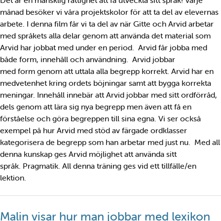
Det är en mänsklig rättighet att få utveckla sitt språk! Varje
månad besöker vi våra projektskolor för att ta del av elevernas
arbete. I denna film får vi ta del av när Gitte och Arvid arbetar
med språkets alla delar genom att använda det material som
Arvid har jobbat med under en period. Arvid får jobba med
både form, innehåll och användning. Arvid jobbar
med form genom att uttala alla begrepp korrekt. Arvid har en
medvetenhet kring ordets böjningar samt att bygga korrekta
meningar. Innehåll innebär att Arvid jobbar med sitt ordförråd,
dels genom att lära sig nya begrepp men även att få en
förståelse och göra begreppen till sina egna. Vi ser också
exempel på hur Arvid med stöd av färgade ordklasser
kategorisera de begrepp som han arbetar med just nu. Med all
denna kunskap ges Arvid möjlighet att använda sitt
språk. Pragmatik. All denna träning ges vid ett tillfälle/en
lektion.
Malin visar hur man jobbar med lexikon