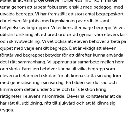
Målet är att våra projektelever förbereds inför kommande
tema genom att arbeta fokuserat, enskilt med pedagog, med
utvalda begrepp. Vi har framställt ett stort antal begreppskort
där eleven får jobba med igenkänning av ordbild samt
betydelse av begreppen. Vi teckensätter varje begrepp. Vi vet
utifrån forskning att ett brett ordförråd gynnar våra elevers läs-
och skrivutveckling. Vi vet också att eleven behöver arbeta på
djupet med varje enskilt begrepp. Det är viktigt att eleven
förstår vad begreppet betyder för att därefter kunna använda
det i rätt sammanhang. Vi uppmuntrar samarbete mellan hem
och skola. Familjen behöver känna till vilka begrepp som
eleven arbetar med i skolan för att kunna stötta sin ungdom
med generalisering i sin vardag. På bilden ser du Isac och
Emma som deltar under Sofie och Lii´s lektion kring
rättigheter i elevens närområde. Eleverna konstaterar att de
har rätt till utbildning, rätt till sjukvård och att få känna sig
trygga.