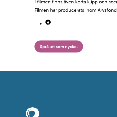
I filmen finns även korta klipp och scen
Filmen har producerats inom Arvsfondsp
Språket som nyckel