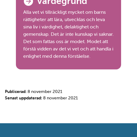
Värdegrund
Alla vet vi tillräckligt mycket om barns
rättigheter att lära, utvecklas och leva
sina liv i värdighet, delaktighet och
gemenskap. Det är inte kunskap vi saknar.
Det som fattas oss är modet. Modet att
förstå vidden av det vi vet och att handla i
enlighet med denna förståelse.
Publicerad:
8 november 2021
Senast uppdaterad:
8 november 2021