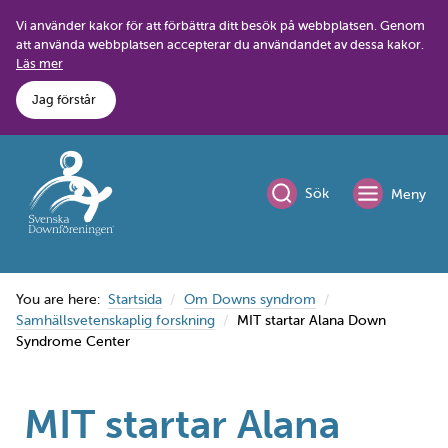
Skip
Vi använder kakor för att förbättra ditt besök på webbplatsen. Genom
to
att använda webbplatsen accepterar du användandet av dessa kakor.
content
Läs mer
Jag förstår
Sök
Meny
You are here:
Startsida
Om Downs syndrom
Samhällsvetenskaplig forskning
MIT startar Alana Down
Syndrome Center
MIT startar Alana