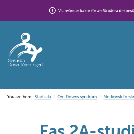
Skip
to
Vi använder kakor för att förbättra ditt 
content
You are here:
Startsida
Om Downs syndrom
Medicinsk forsk
Fas 2A-studi