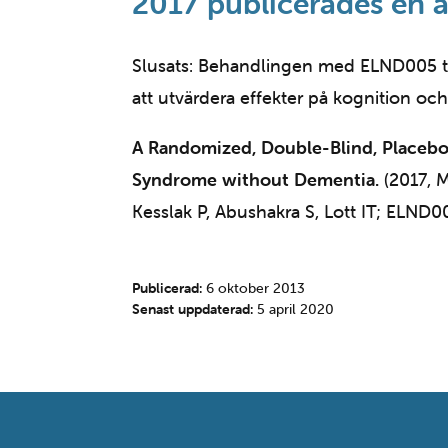
2017 publicerades en ar
Slusats: Behandlingen med ELND005 tole
att utvärdera effekter på kognition oc
A Randomized, Double-Blind, Placebo-
Syndrome without Dementia.
(2017, M
Kesslak P, Abushakra S, Lott IT; ELN
Publicerad:
6 oktober 2013
Senast uppdaterad:
5 april 2020