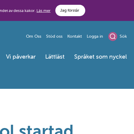
Jag förstår
ndet av dessa kakor.
Läs mer
Om Oss
Stöd oss
Kontakt
Logga in
Sök
Vi påverkar
Lättläst
Språket som nyckel
ol startad