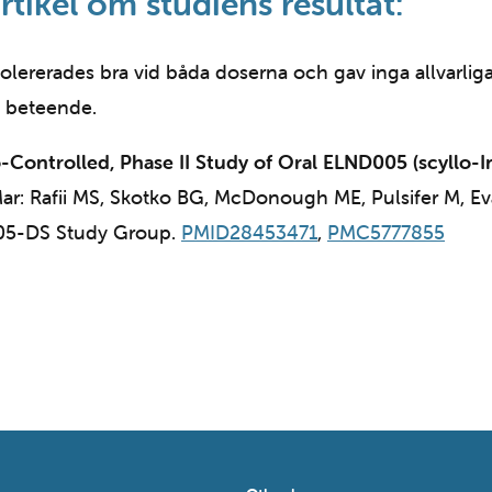
tikel om studiens resultat:
rerades bra vid båda doserna och gav inga allvarliga 
h beteende.
Controlled, Phase II Study of Oral ELND005 (scyllo-I
ar: Rafii MS, Skotko BG, McDonough ME, Pulsifer M, Ev
D005-DS Study Group.
PMID28453471
,
PMC5777855