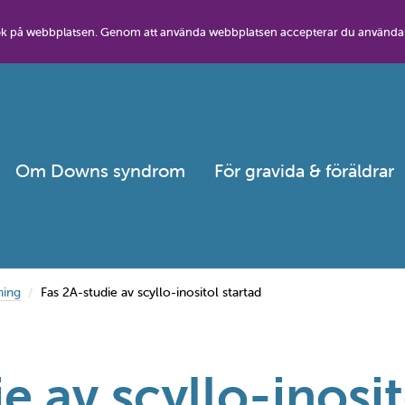
besök på webbplatsen. Genom att använda webbplatsen accepterar du använda
Om Downs syndrom
För gravida & föräldrar
ning
Fas 2A-studie av scyllo-inositol startad
e av scyllo-inosit