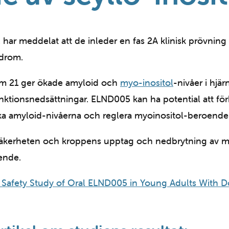
, har meddelat att de inleder en fas 2A klinisk prövnin
drom.
om 21 ger ökade amyloid och
myo-inositol
-nivåer i hjär
unktionsnedsättningar. ELND005 kan ha potential att fö
amyloid-nivåerna och reglera myoinositol-beroende 
säkerheten och kroppens upptag och nedbrytning av m
ende.
Safety Study of Oral ELND005 in Young Adults With