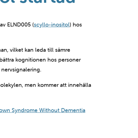
g av ELND005 (
scyllo-inositol
) hos
nan, vilket kan leda till sämre
rbättra kognitionen hos personer
nervsignalering.
olekylen, men kommer att innehålla
 Down Syndrome Without Dementia