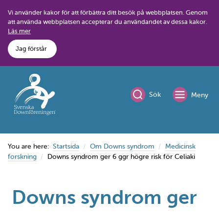
Skip
Vi använder kakor för att förbättra ditt besök på webbplatsen. Genom
to
att använda webbplatsen accepterar du användandet av dessa kakor.
content
Läs mer
Jag förstår
Sök
Meny
You are here:
Startsida
Om Downs syndrom
Medicinsk
forskning
Downs syndrom ger 6 ggr högre risk för Celiaki
Downs syndrom ger