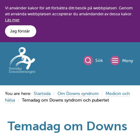
Skip
Vi använder kakor för att förbättra ditt besök på webbplatsen. Genom
to
att använda webbplatsen accepterar du användandet av dessa kakor.
content
Läs mer
Jag förstår
Sök
Meny
You are here:
Startsida
Om Downs syndrom
Medicin och
hälsa
Temadag om Downs syndrom och pubertet
Temadag om Downs