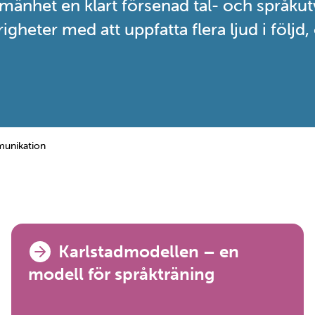
nhet en klart försenad tal- och språkutv
gheter med att uppfatta flera ljud i följd
unikation
Karlstadmodellen – en
modell för språkträning