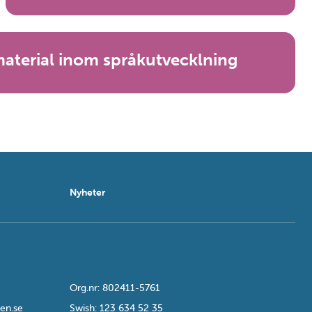
aterial inom språkutvecklning
Nyheter
Org.nr: 802411-5761
en.se
Swish: 123 634 52 35