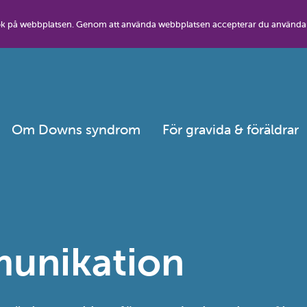
besök på webbplatsen. Genom att använda webbplatsen accepterar du använda
Om Downs syndrom
För gravida & föräldrar
unikation