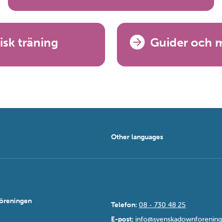
isk träning
Guider och m
Other languages
öreningen
Telefon:
08 - 730 48 25
E-post:
info@svenskadownforening