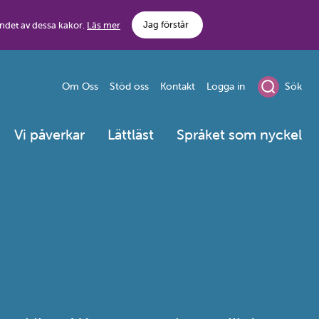
Jag förstår
ndet av dessa kakor.
Läs mer
Om Oss
Stöd oss
Kontakt
Logga in
Sök
Vi påverkar
Lättläst
Språket som nyckel