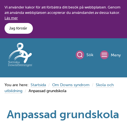
Skip
Vi använder kakor för att förbättra ditt besök på webbplatsen. Genom
to
att använda webbplatsen accepterar du användandet av dessa kakor.
content
Läs mer
Jag förstår
Sök
Meny
You are here:
Startsida
Om Downs syndrom
Skola och
utbildning
Anpassad grundskola
Anpassad grundskola