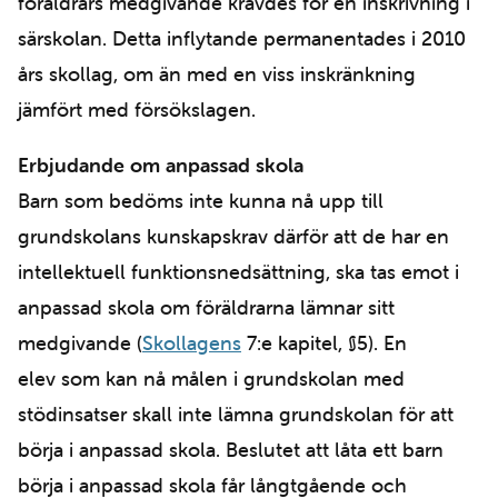
föräldrars medgivande krävdes för en inskrivning i
särskolan. Detta inflytande permanentades i 2010
års skollag, om än med en viss inskränkning
jämfört med försökslagen.
Erbjudande om anpassad skola
Barn som bedöms inte kunna nå upp till
grundskolans kunskapskrav därför att de har en
intellektuell funktionsnedsättning, ska tas emot i
anpassad skola om föräldrarna lämnar sitt
medgivande (
Skollagens
7:e kapitel, §5). En
elev som kan nå målen i grundskolan med
stödinsatser skall inte lämna grundskolan för att
börja i anpassad skola. Beslutet att låta ett barn
börja i anpassad skola får långtgående och