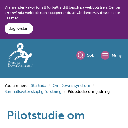
Skip
Vi använder kakor för att förbättra ditt besök på webbplatsen. Genom
to
att använda webbplatsen accepterar du användandet av dessa kakor.
content
Läs mer
Jag förstår
Sök
Meny
You are here:
Startsida
Om Downs syndrom
Samhällsvetenskaplig forskning
Pilotstudie om ljudning
Pilotstudie om