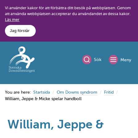
Skip
Vi använder kakor för att förbättra ditt besök på webbplatsen. Genom
to
att använda webbplatsen accepterar du användandet av dessa kakor.
content
Läs mer
Jag förstår
Sök
Meny
You are here:
Startsida
Om Downs syndrom
Fritid
William, Jeppe & Micke spelar handboll
William, Jeppe &