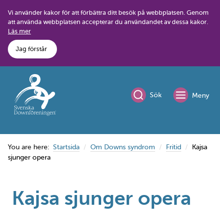
Skip
Vi använder kakor för att förbättra ditt besök på webbplatsen. Genom
to
att använda webbplatsen accepterar du användandet av dessa kakor.
content
Läs mer
Jag förstår
Sök
Meny
You are here:
Startsida
Om Downs syndrom
Fritid
Kajsa
sjunger opera
Kajsa sjunger opera