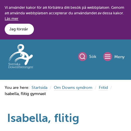
Skip
Vi använder kakor för att förbättra ditt besök på webbplatsen. Genom
to
att använda webbplatsen accepterar du användandet av dessa kakor.
content
Läs mer
Jag förstår
Sök
Meny
You are here:
Startsida
Om Downs syndrom
Fritid
Isabella, flitig gymnast
Isabella, flitig