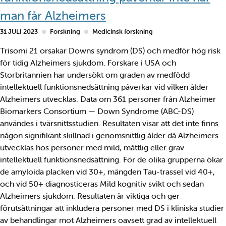
man får Alzheimers
31 JULI 2023
Forskning
Medicinsk forskning
Trisomi 21 orsakar Downs syndrom (DS) och medför hög risk
för tidig Alzheimers sjukdom. Forskare i USA och
Storbritannien har undersökt om graden av medfödd
intellektuell funktionsnedsättning påverkar vid vilken ålder
Alzheimers utvecklas. Data om 361 personer från Alzheimer
Biomarkers Consortium — Down Syndrome (ABC-DS)
användes i tvärsnittsstudien. Resultaten visar att det inte finns
någon signifikant skillnad i genomsnittlig ålder då Alzheimers
utvecklas hos personer med mild, måttlig eller grav
intellektuell funktionsnedsättning. För de olika grupperna ökar
de amyloida placken vid 30+, mängden Tau-trassel vid 40+,
och vid 50+ diagnosticeras Mild kognitiv svikt och sedan
Alzheimers sjukdom. Resultaten är viktiga och ger
förutsättningar att inkludera personer med DS i kliniska studier
av behandlingar mot Alzheimers oavsett grad av intellektuell