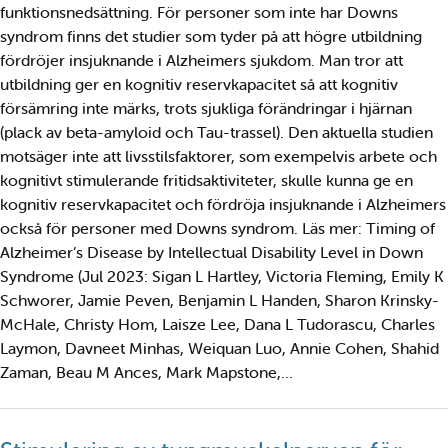
funktionsnedsättning. För personer som inte har Downs
syndrom finns det studier som tyder på att högre utbildning
fördröjer insjuknande i Alzheimers sjukdom. Man tror att
utbildning ger en kognitiv reservkapacitet så att kognitiv
försämring inte märks, trots sjukliga förändringar i hjärnan
(plack av beta-amyloid och Tau-trassel). Den aktuella studien
motsäger inte att livsstilsfaktorer, som exempelvis arbete och
kognitivt stimulerande fritidsaktiviteter, skulle kunna ge en
kognitiv reservkapacitet och fördröja insjuknande i Alzheimers
också för personer med Downs syndrom. Läs mer: Timing of
Alzheimer’s Disease by Intellectual Disability Level in Down
Syndrome (Jul 2023: Sigan L Hartley, Victoria Fleming, Emily K
Schworer, Jamie Peven, Benjamin L Handen, Sharon Krinsky-
McHale, Christy Hom, Laisze Lee, Dana L Tudorascu, Charles
Laymon, Davneet Minhas, Weiquan Luo, Annie Cohen, Shahid
Zaman, Beau M Ances, Mark Mapstone,…