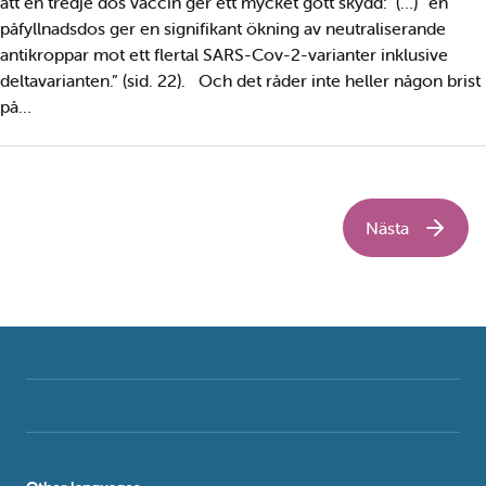
att en tredje dos vaccin ger ett mycket gott skydd: (…) ”en
påfyllnadsdos ger en signifikant ökning av neutraliserande
antikroppar mot ett flertal SARS-Cov-2-varianter inklusive
deltavarianten.” (sid. 22). Och det råder inte heller någon brist
på…
Nästa