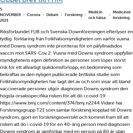
5
Medicin
Medicinsk
NOVEMBER
Corona
Debatt
Forskning
och hälsa
forskning
2021
Riksförbundet FUB och Svenska Downföreningen efterlyser en
tydlig förklaring från Folkhälsomyndigheten om varför vuxna
med Downs syndrom inte prioriteras för en påfyllnadsdos
vaccin mot SARS-Cov 2. Vuxna med Downs syndrom uppfyller
myndighetens egen definition av personer som löper störst
risk för ett allvarligt sjukdomsförlopp, en bedömning som
bekräftas av den nyligen publicerade brittiska studie som
Folkhälsomyndigheten har tagit del av och som visar att bland
vaccinerade personer utgör diagnosen Downs syndrom den
högsta orsaksspecifika risken för att dö i covid-19:
https://www.bmj.com/content/374/bmj.n2244 Vidare har
Forskningsgrupp T21 som samlar forskning kopplad till Downs
syndrom, gjort en forskningsöversikt och kommit fram till att
risken att dö i covid-19 för en 40-årig person med diagnosen
Downs syndrom är jämförbar med en person på 80 år utan