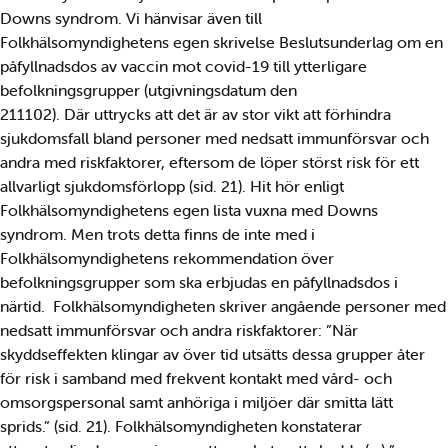
Downs syndrom. Vi hänvisar även till
Folkhälsomyndighetens egen skrivelse Beslutsunderlag om en
påfyllnadsdos av vaccin mot covid-19 till ytterligare
befolkningsgrupper (utgivningsdatum den
211102). Där uttrycks att det är av stor vikt att förhindra
sjukdomsfall bland personer med nedsatt immunförsvar och
andra med riskfaktorer, eftersom de löper störst risk för ett
allvarligt sjukdomsförlopp (sid. 21). Hit hör enligt
Folkhälsomyndighetens egen lista vuxna med Downs
syndrom. Men trots detta finns de inte med i
Folkhälsomyndighetens rekommendation över
befolkningsgrupper som ska erbjudas en påfyllnadsdos i
närtid. Folkhälsomyndigheten skriver angående personer med
nedsatt immunförsvar och andra riskfaktorer: ”När
skyddseffekten klingar av över tid utsätts dessa grupper åter
för risk i samband med frekvent kontakt med vård- och
omsorgspersonal samt anhöriga i miljöer där smitta lätt
sprids.” (sid. 21). Folkhälsomyndigheten konstaterar