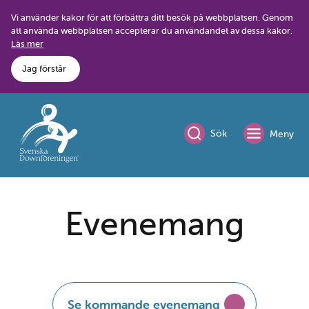
Skip
Vi använder kakor för att förbättra ditt besök på webbplatsen. Genom
to
att använda webbplatsen accepterar du användandet av dessa kakor.
content
Läs mer
Jag förstår
Sök
Meny
Evenemang
Se kommande evenemang