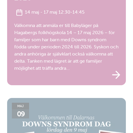
14 maj - 17 maj 12:30-14:45
Välkomna att anmäla er till Babyläger på
Hagabergs folkhögskola 14 – 17 maj 2026 – för
familjer som har barn med Downs syndrom
födda under perioden 2024 till 2026. Syskon och
andra anhöriga är självklart också välkomna att
delta. Tanken med lägret är att ge familjer
möjlighet att träffa andra…
MAJ
09