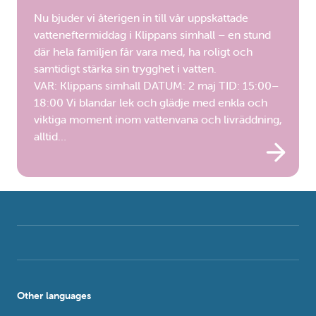
Nu bjuder vi återigen in till vår uppskattade
vatteneftermiddag i Klippans simhall – en stund
där hela familjen får vara med, ha roligt och
samtidigt stärka sin trygghet i vatten.
VAR: Klippans simhall DATUM: 2 maj TID: 15:00–
18:00 Vi blandar lek och glädje med enkla och
viktiga moment inom vattenvana och livräddning,
alltid…
Other languages