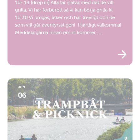
10- 14 (drop in) Alla tar själva med det de vill
grilla. Vi har förberett så vi kan börja grilla kl
10.30.Vi umgås, leker och har trevligt och de
som vill går äventyrsstigen! Hjärtligt välkomma!
Meddela gärna innan om ni kommer. …
JUN
06