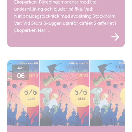
Ekoparken. Föreningen ordnar med lite
underhållning och bjuder på fika. Vad:
Nationaldagspicknick med avdelning Stockholm
Var: Vid Stora Skuggan utanför caféet Skafferiet i
Ekoparken När:…
JUN
06